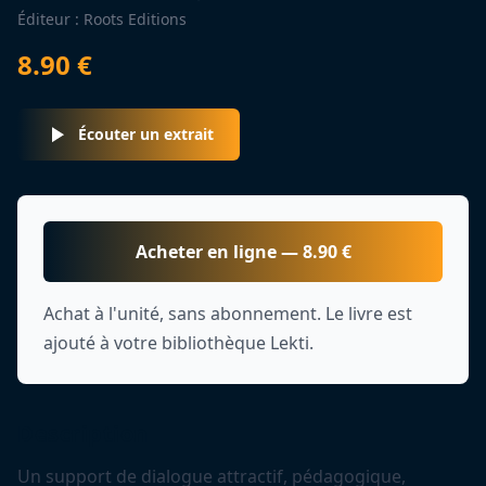
Éditeur :
Roots Editions
8.90
€
Écouter un extrait
Acheter en ligne —
8.90
€
Achat à l'unité, sans abonnement. Le livre est
ajouté à votre bibliothèque Lekti.
Description
Un support de dialogue attractif, pédagogique,