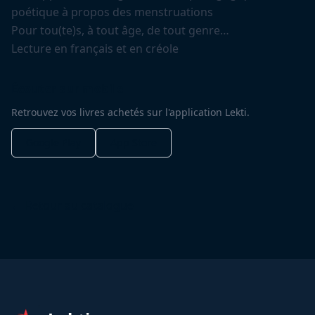
poétique à propos des menstruations
Pour tou(te)s, à tout âge, de tout genre…
Lecture en français et en créole
Écouter sur mobile
Retrouvez vos livres achetés sur l'application Lekti.
Google Play
App Store
← Retour au catalogue