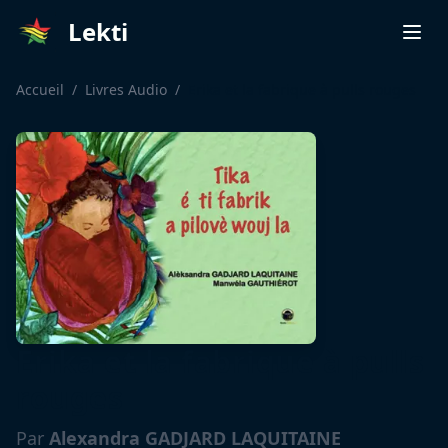
Lekti
Accueil
/
Livres Audio
/
Erika et la fabrique à pulls rouges
Erika et la fabrique à pulls
rouges
Par
Alexandra GADJARD LAQUITAINE