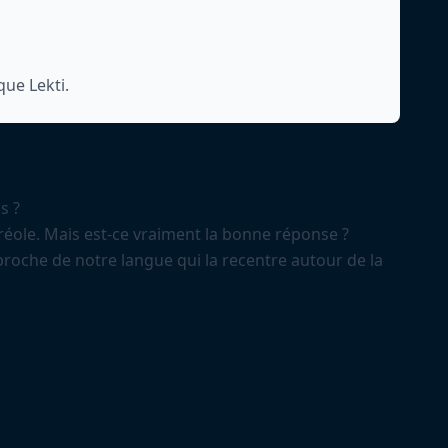
que Lekti.
s ?
éole. Mais est-ce vraiment la bonne réponse ?
oche de notre langue qui la recentre autour de la