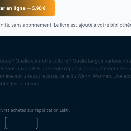
er en ligne —
5.90
€
unité, sans abonnement. Le livre est ajouté à votre bibliothè
on
ous ? Quelle est notre culture ? Quelle langue parlons nou
estions auxquelles une seule réponse nous a été donnée. Cr
amène sur une autre piste, celle du Wanni Wannan. Une appr
ntité des locuteurs.
 mobile
ivres achetés sur l'application Lekti.
App Store