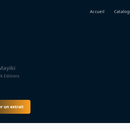
Accueil
Catalog
he de la langue dite créole
 Wannan - Une autre ap
créole
Mayiki
k Editions
r un extrait