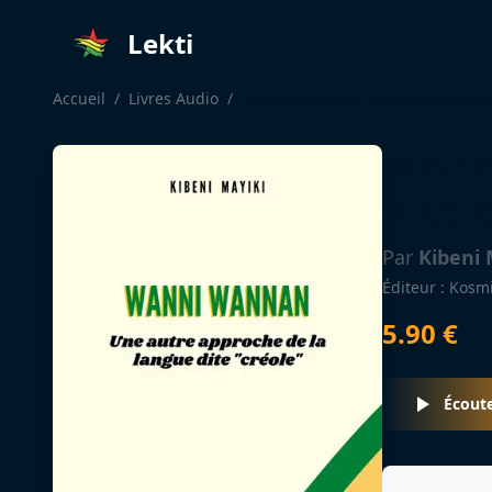
Lekti
Accueil
/
Livres Audio
/
Wanni Wannan - Une autre approc
Wanni
dite 
Par
Kibeni 
Éditeur :
Kosmi
5.90
€
Écoute